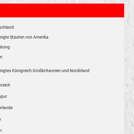
schland
nigte Staaten von Amerika
kong
n
nigtes Königreich Großbritannien und Nordirland
kreich
apur
erlande
n
en