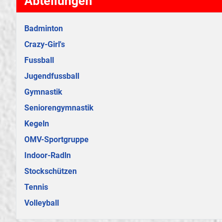
Abteilungen
Badminton
Crazy-Girl's
Fussball
Jugendfussball
Gymnastik
Seniorengymnastik
Kegeln
OMV-Sportgruppe
Indoor-Radln
Stockschützen
Tennis
Volleyball