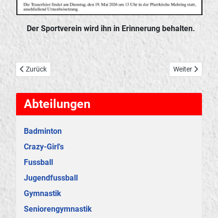
Der Sportverein wird ihn in Erinnerung behalten.
Vorheriger Beitrag: Der Sportverein trauert....
Nächster Beitr
Zurück
Weiter
Abteilungen
Badminton
Crazy-Girl's
Fussball
Jugendfussball
Gymnastik
Seniorengymnastik