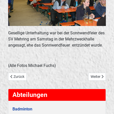
Gesellige Unterhaltung war bei der Sonnwendfeier des
SV Mehring am Samstag in der Mehrzweckhalle
angesagt, ehe das Sonnwendfeuer entzündet wurde.
(Alle Fotos Michael Fuchs)
Vorheriger Beitrag: Weinfest 2011
Nächster Beitra
Zurück
Weiter
Abteilungen
Badminton