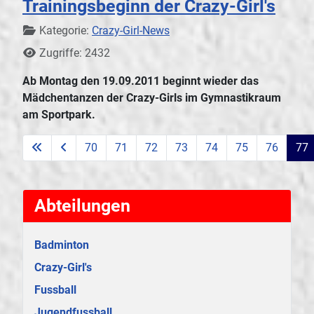
Trainingsbeginn der Crazy-Girl's
Details
Kategorie:
Crazy-Girl-News
Zugriffe: 2432
Ab Montag den 19.09.2011 beginnt wieder das
Mädchentanzen der Crazy-Girls im Gymnastikraum
am Sportpark.
70
71
72
73
74
75
76
77
Seite 77 von 79
Abteilungen
Badminton
Crazy-Girl's
Fussball
Jugendfussball